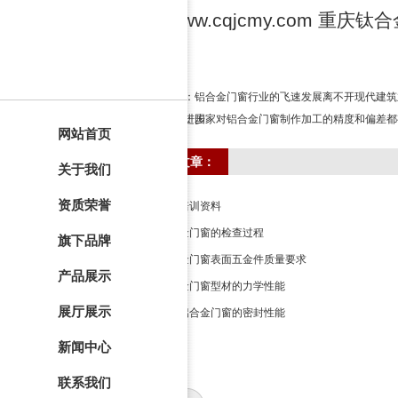
www.cqjcmy.com 重庆钛
上一篇：
铝合金门窗行业的飞速发展离不开现代建筑
发展与进步
下一篇：
国家对铝合金门窗制作加工的精度和偏差都
网站首页
体要求
相关文章：
关于我们
资质荣誉
铝门培训资料
铝合金门窗的检查过程
旗下品牌
铝合金门窗表面五金件质量要求
产品展示
铝合金门窗型材的力学性能
展厅展示
断桥铝合金门窗的密封性能
新闻中心
联系我们