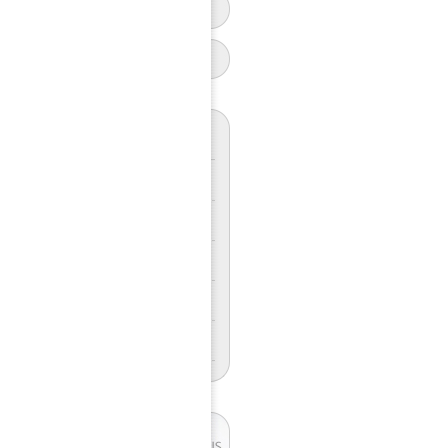
公司新闻
行业动态
塑钢门窗的国内的发展行情！
优质铝合金门窗选购有那些要...
铝合金门窗产品尺寸偏差范围
铝合金门窗产品的环保性能
铝合金门窗开放政策的规格安...