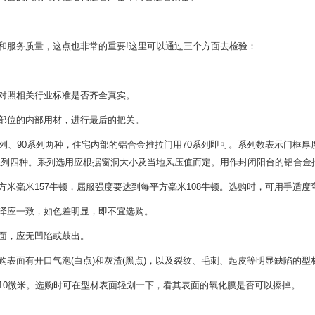
和服务质量，这点也非常的重要!这里可以通过三个方面去检验：
对照相关行业标准是否齐全真实。
部位的内部用材，进行最后的把关。
系列、90系列两种，住宅内部的铝合金推拉门用70系列即可。系列数表示门框
90系列四种。系列选用应根据窗洞大小及当地风压值而定。用作封闭阳台的铝合金
方米毫米157牛顿，屈服强度要达到每平方毫米108牛顿。选购时，可用手适
泽应一致，如色差明显，即不宜选购。
面，应无凹陷或鼓出。
表面有开口气泡(白点)和灰渣(黑点)，以及裂纹、毛刺、起皮等明显缺陷的型
10微米。选购时可在型材表面轻划一下，看其表面的氧化膜是否可以擦掉。