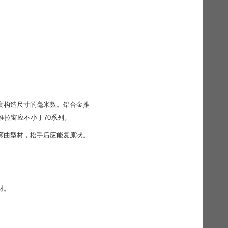
厚度构造尺寸的毫米数。铝合金推
推拉窗应不小于70系列。
度弯曲型材，松手后应能复原状。
材。