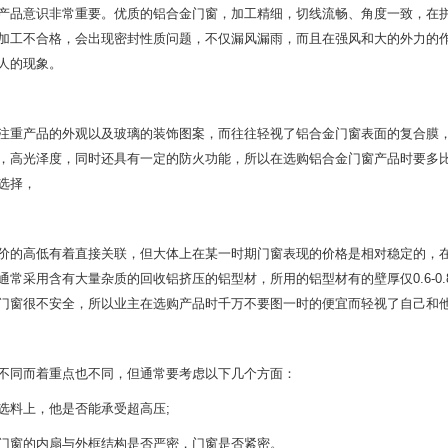
产品意识非常重要。优质的铝合金门窗，加工精细，切线流畅、角度一致，在
加工不合格，会出现密封性质问题，不仅漏风漏雨，而且在强风和大的外力的
人的现象。
注重产品的外观以及玻璃的装饰图案，而往往轻视了铝合金门窗表面的复合膜
，高光泽度，同时还具有一定的防火功能，所以在选购铝合金门窗产品时要多
选择，
价的高低有着直接关联，但大体上在某一时期门窗表现的价格是相对稳定的，
通常采用含有大量杂质的回收铝挤压的铝型材，所用的铝型材有的壁厚仅0.6-0
门窗很不安全，所以业主在选购产品时千万不要图一时的便宜而轻视了自己和
不同而着重点也不同，但通常要考虑以下几个方面：
选料上，他是否能承受超高压;
门窗的内扇与外框结构是否严密，门窗是否紧密。