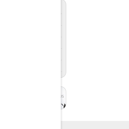
厨卫门为什么要选择铝钛合金...
如何辨别铝合金门窗优劣!
铝合金门窗行业的飞速发展离...
木门企业需要根据不同的地域...
铝合金门窗产品尺寸偏差范围